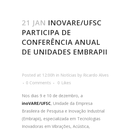
21 JAN
INOVARE/UFSC
PARTICIPA DE
CONFERÊNCIA ANUAL
DE UNIDADES EMBRAPII
Posted at 12:00h
in
Notícias
by
Ricardo Alves
0 Comments
0
Likes
Nos dias 9 e 10 de dezembro, a
inoVARE/UFSC
, Unidade da Empresa
Brasileira de Pesquisa e Inovação Industrial
(Embrapii), especializada em Tecnologias
Inovadoras em Vibrações, Acústica,