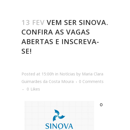
13 FEV
VEM SER SINOVA.
CONFIRA AS VAGAS
ABERTAS E INSCREVA-
SE!
Posted at 15:00h
in
Notícias
by
Maria Clara
Guimarães da Costa Moura
0 Comments
0
Likes
O