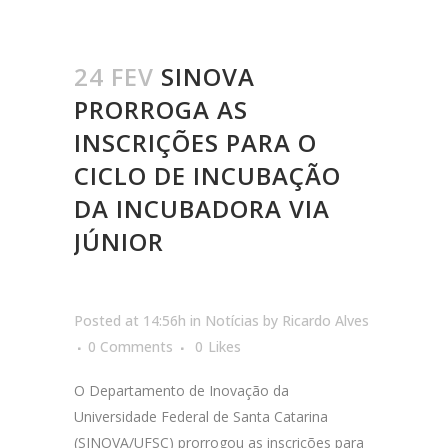
24 FEV
SINOVA
PRORROGA AS
INSCRIÇÕES PARA O
CICLO DE INCUBAÇÃO
DA INCUBADORA VIA
JÚNIOR
Posted at 14:56h
in
Notícias
by
Ricardo Alves
0 Comments
0
Likes
O Departamento de Inovação da
Universidade Federal de Santa Catarina
(SINOVA/UFSC) prorrogou as inscrições para