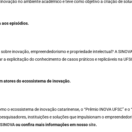
novação no ambiente acadêmico e teve como objetivo a criação de soluç
a aos episódios.
s sobre inovação, empreendedorismo e propriedade intelectual? A SINOV
 a explicitação do conhecimento de casos práticos e replicáveis na UFS
m atores do ecossistema de inovação.
mo o ecossistema de inovação catarinense, o “Prêmio INOVA UFSC” e 
 pesquisadores, instituições e soluções que impulsionam o empreendedori
a SINOVA
ou confira mais informações em nosso
site
.