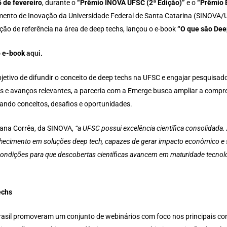
 de fevereiro
, durante o
“Prêmio INOVA UFSC (2ª Edição)”
e o
“Prêmio 
ento de Inovação da Universidade Federal de Santa Catarina (SINOVA/
ção de referência na área de deep techs, lançou o e-book
“O que são Dee
o e-book
aqui
.
jetivo de difundir o conceito de deep techs na UFSC e engajar pesquis
cas e avanços relevantes, a parceria com a Emerge busca ampliar a compr
ando conceitos, desafios e oportunidades.
iana Corrêa, da SINOVA,
“a UFSC possui excelência científica consolidada.
hecimento em soluções deep tech, capazes de gerar impacto econômico e s
condições para que descobertas científicas avancem em maturidade tecnol
echs
Brasil promoveram um conjunto de webinários com foco nos principais co