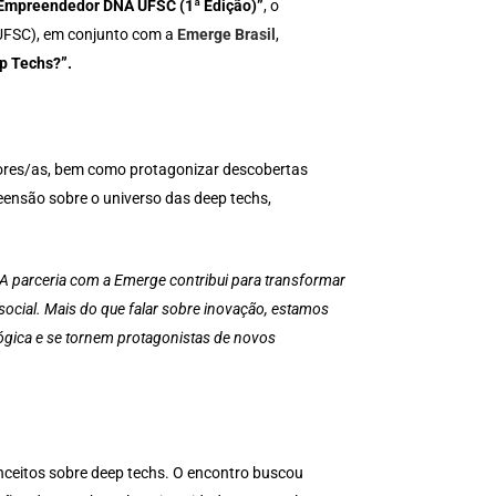
Empreendedor DNA UFSC (1ª Edição)”
, o
UFSC), em conjunto com a
Emerge Brasil
,
p Techs?”.
adores/as, bem como protagonizar descobertas
eensão sobre o universo das deep techs,
 A parceria com a Emerge contribui para transformar
ocial. Mais do que falar sobre inovação, estamos
ógica e se tornem protagonistas de novos
nceitos sobre deep techs. O encontro buscou