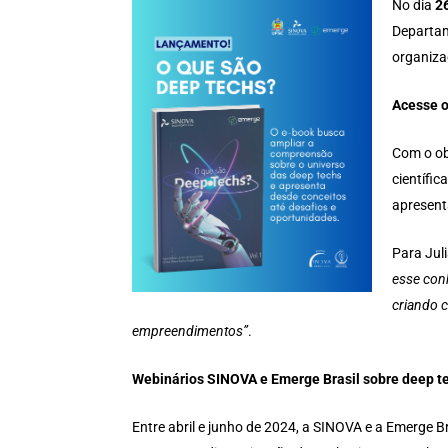
No dia
26
Departam
organiza
Acesse 
Com o ob
científi
apresent
Para Jul
esse con
criando 
empreendimentos”
.
Webinários SINOVA e Emerge Brasil sobre deep t
Entre abril e junho de 2024, a SINOVA e a Emerge 