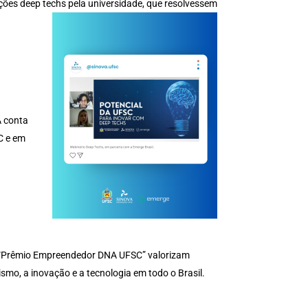
ões deep techs pela universidade, que resolvessem
A conta
C e em
o “Prêmio Empreendedor DNA UFSC” valorizam
smo, a inovação e a tecnologia em todo o Brasil.