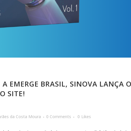
A EMERGE BRASIL, SINOVA LANÇA O
O SITE!
arães da Costa Moura
0 Comments
0
Likes