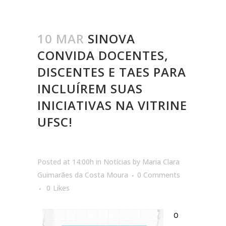
10 MAR
SINOVA
CONVIDA DOCENTES,
DISCENTES E TAES PARA
INCLUÍREM SUAS
INICIATIVAS NA VITRINE
UFSC!
Posted at 14:00h
in
Notícias
by
Maria Clara
Guimarães da Costa Moura
0 Comments
0
Likes
O