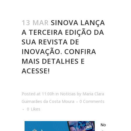
13 MAR
SINOVA LANÇA
A TERCEIRA EDIÇÃO DA
SUA REVISTA DE
INOVAÇÃO. CONFIRA
MAIS DETALHES E
ACESSE!
Posted at 11:00h
in
Notícias
by
Maria Clara
Guimarães da Costa Moura
0 Comments
0
Likes
No