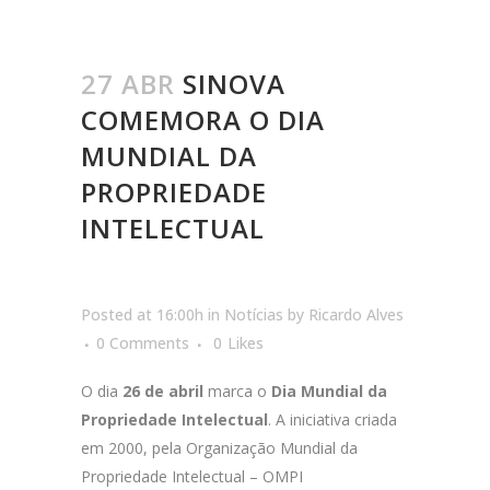
27 ABR
SINOVA
COMEMORA O DIA
MUNDIAL DA
PROPRIEDADE
INTELECTUAL
Posted at 16:00h
in
Notícias
by
Ricardo Alves
0 Comments
0
Likes
O dia
26 de abril
marca o
Dia Mundial da
Propriedade Intelectual
. A iniciativa criada
em 2000, pela Organização Mundial da
Propriedade Intelectual – OMPI