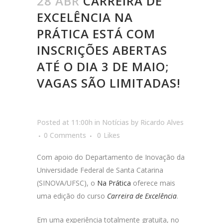
28 ABR
CARREIRA DE
EXCELÊNCIA NA
PRÁTICA ESTÁ COM
INSCRIÇÕES ABERTAS
ATÉ O DIA 3 DE MAIO;
VAGAS SÃO LIMITADAS!
Posted at 11:00h
in
Notícias
by
Ricardo Alves
0 Comments
0
Likes
Com apoio do Departamento de Inovação da
Universidade Federal de Santa Catarina
(SINOVA/UFSC), o
Na Prática
oferece mais
uma edição do curso
Carreira de Excelência
.
Em uma experiência totalmente gratuita, no