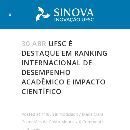
30 ABR
UFSC É
DESTAQUE EM RANKING
INTERNACIONAL DE
DESEMPENHO
ACADÊMICO E IMPACTO
CIENTÍFICO
Posted at 11:00h
in
Notícias
by
Maria Clara
Guimarães da Costa Moura
0 Comments
0
Likes