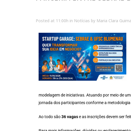
Posted at 11:00h
in
Notícias
by
Maria Clara Guim
modelagem de iniciativas. Atuando por meio de um
jornada dos participantes conforme a metodologia
Ao todo são
36 vagas
e as inscrições devem ser fe
Para mais informações, dúvidas ou esclareciment