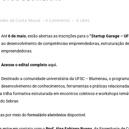
arães da Costa Moura
0 Comments
0
Likes
Até
6 de maio
, estão abertas as inscrições para o
“Startup Garage – U
ao desenvolvimento de competências empreendedoras, estruturação de id
empreendedoras.
Acesse o edital completo
aqui
.
Destinado a comunidade universitária da UFSC – Blumenau, o programa 
desenvolvimento de conhecimentos, ferramentas e práticas relacionad
a trilha formativa estruturada em encontros coletivos e workshops te
 do Sebrae.
itas por meio do
formulário eletrônico
disponível.
os entre em contato com o
Prof. Alex Fabiano Bueno
, da Engenharia de 