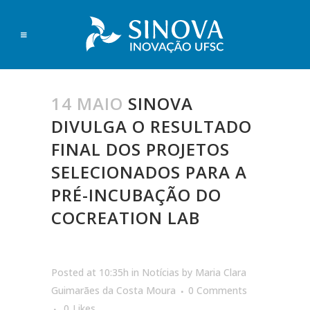
14 MAIO
SINOVA
DIVULGA O RESULTADO
FINAL DOS PROJETOS
SELECIONADOS PARA A
PRÉ-INCUBAÇÃO DO
COCREATION LAB
Posted at 10:35h
in
Notícias
by
Maria Clara
Guimarães da Costa Moura
0 Comments
0
Likes