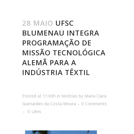
28 MAIO
UFSC
BLUMENAU INTEGRA
PROGRAMAÇÃO DE
MISSÃO TECNOLÓGICA
ALEMÃ PARA A
INDÚSTRIA TÊXTIL
Posted at 11:00h
in
Notícias
by
Maria Clara
Guimarães da Costa Moura
0 Comments
0
Likes