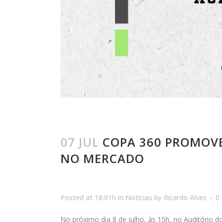
07 JUL
COPA 360 PROMOVE
NO MERCADO
Posted at 18:01h
in
Notícias
by
Ricardo Alves
0
No próximo dia 8 de julho, às 15h, no Auditório