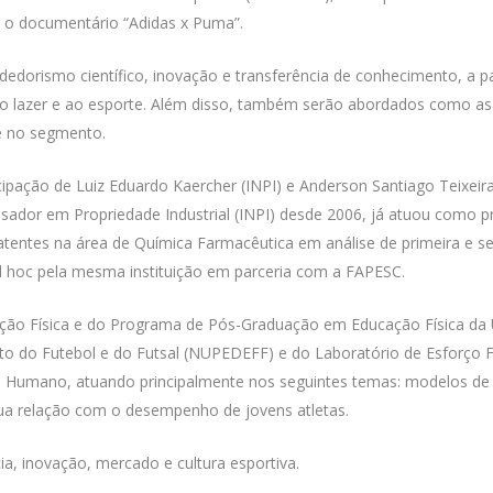
 o documentário “Adidas x Puma”.
dorismo científico, inovação e transferência de conhecimento, a pa
 ao lazer e ao esporte. Além disso, também serão abordados como a
e no segmento.
cipação de Luiz Eduardo Kaercher (INPI) e Anderson Santiago Teixei
sador em Propriedade Industrial (INPI) desde 2006, já atuou como p
tentes na área de Química Farmacêutica em análise de primeira e se
ad hoc pela mesma instituição em parceria com a FAPESC.
ão Física e do Programa de Pós-Graduação em Educação Física da Un
do Futebol e do Futsal (NUPEDEFF) e do Laboratório de Esforço Fís
Humano, atuando principalmente nos seguintes temas: modelos de a
sua relação com o desempenho de jovens atletas.
ia, inovação, mercado e cultura esportiva.