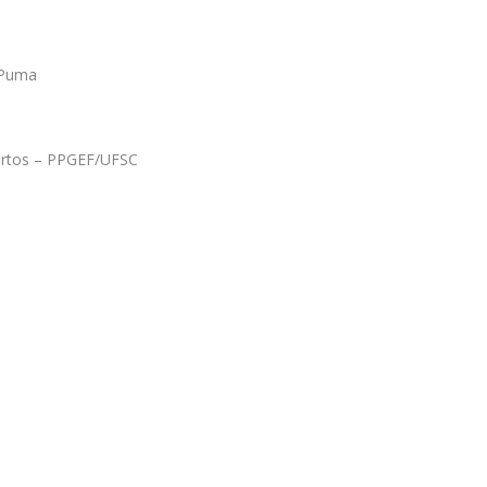
 Puma
ortos – PPGEF/UFSC