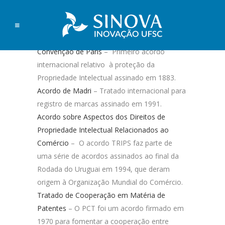
Convenção de Paris
– Primeiro acordo
internacional relativo à proteção da
Propriedade Intelectual assinado em 1883.
Acordo de Madri
– Tratado internacional para
registro de marcas assinado em 1991.
Acordo sobre Aspectos dos Direitos de
Propriedade Intelectual Relacionados ao
Comércio
–
O acordo TRIPS faz parte de
uma série de acordos assinados ao final da
Rodada do Uruguai em 1994, que deram
origem à Organização Mundial do Comércio.
Tratado de Cooperação em Matéria de
Patentes
– O PCT foi um acordo firmado em
1970 para fomentar a cooperação entre