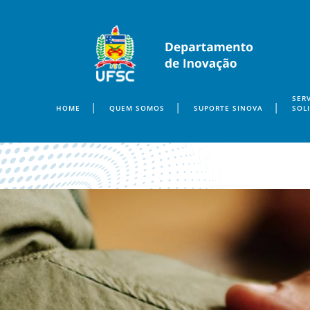
SERV
HOME
QUEM SOMOS
SUPORTE SINOVA
SOL