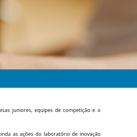
sas juniores, equipes de competição e o
inda as ações do laboratório de inovação