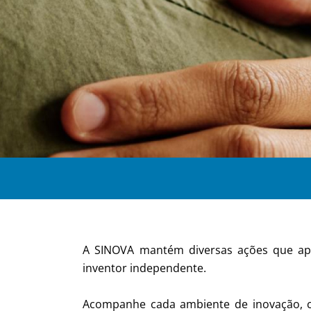
A SINOVA mantém diversas ações que apo
inventor independente.
Acompanhe cada ambiente de inovação, co