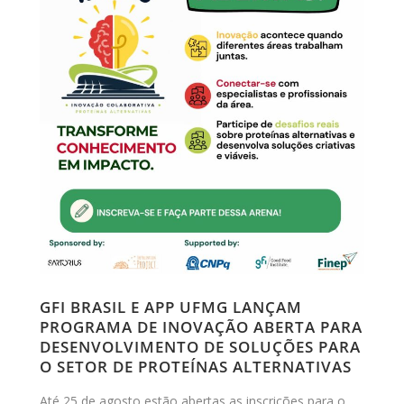
GFI BRASIL E APP UFMG LANÇAM
PROGRAMA DE INOVAÇÃO ABERTA PARA
DESENVOLVIMENTO DE SOLUÇÕES PARA
O SETOR DE PROTEÍNAS ALTERNATIVAS
Até 25 de agosto estão abertas as inscrições para o
C