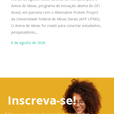
Arena de Ideias, programa de inovação aberta do GFI
d
Brasil, em parceria com o Alternative Protein Project
U
da Universidade Federal de Minas Gerais (APP UFMG).
E
O Arena de Ideias foi criado para conectar estudantes,
d
pesquisadores,...
t
r
6 de agosto de 2026
5
Inscreva-se!