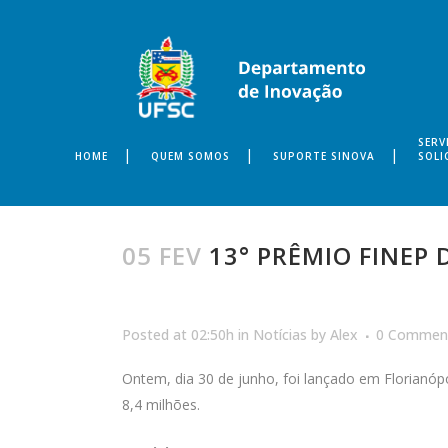
SERV
HOME
QUEM SOMOS
SUPORTE SINOVA
SOLI
05 FEV
13° PRÊMIO FINEP 
Posted at 02:50h
in
Notícias
by
Alex
0 Commen
Ontem, dia 30 de junho, foi lançado em Florianóp
8,4 milhões.