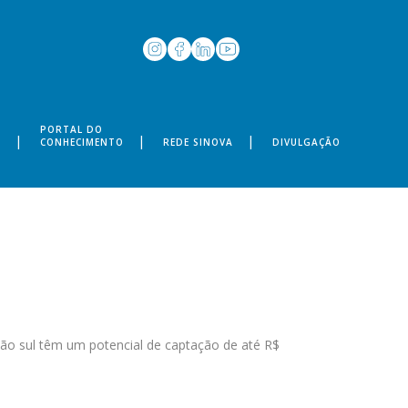
PORTAL DO
S
CONHECIMENTO
REDE SINOVA
DIVULGAÇÃO
ão sul têm um potencial de captação de até R$