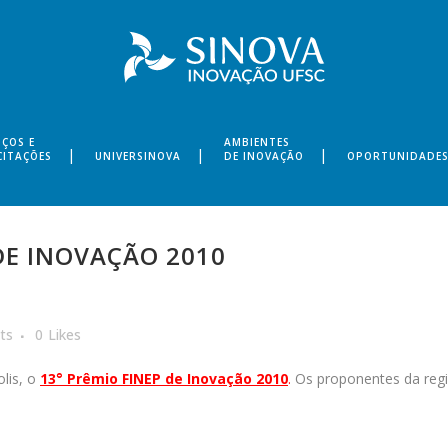
IÇOS E
AMBIENTES
CITAÇÕES
UNIVERSINOVA
DE INOVAÇÃO
OPORTUNIDADE
DE INOVAÇÃO 2010
ts
0
Likes
olis, o
13° Prêmio FINEP de Inovação 2010
.
Os proponentes da regi