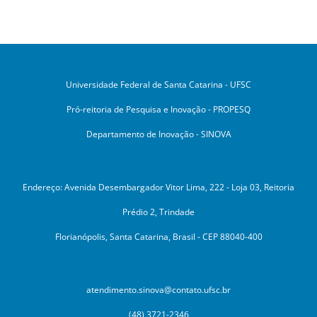
Universidade Federal de Santa Catarina - UFSC
Pró-reitoria de Pesquisa e Inovação - PROPESQ
Departamento de Inovação - SINOVA
Endereço: Avenida Desembargador Vitor Lima, 222 - Loja 03, Reitoria
Prédio 2, Trindade
Florianópolis, Santa Catarina, Brasil - CEP 88040-400
atendimento.sinova@contato.ufsc.br
(48) 3721-2346