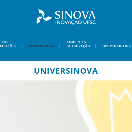
IÇOS E
AMBIENTES
ICITAÇÕES
UNIVERSINOVA
DE INOVAÇÃO
OPORTUNIDADES
UNIVERSINOVA