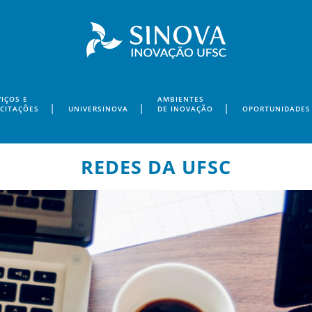
IÇOS E
AMBIENTES
ICITAÇÕES
UNIVERSINOVA
DE INOVAÇÃO
OPORTUNIDADES
REDES DA UFSC