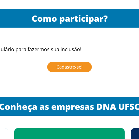
Como participar?
lário para fazermos sua inclusão!
Cadastre-se!
Conheça as empresas DNA UFS