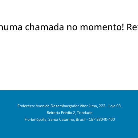
Endereço: Avenida Desembargador Vitor Lima, 222 - Loja 03,
Reitoria Prédio 2, Trindade
Florianópolis, Santa Catarina, Brasil - CEP 88040-400