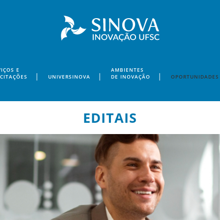
IÇOS E
AMBIENTES
ICITAÇÕES
UNIVERSINOVA
DE INOVAÇÃO
OPORTUNIDADES
EDITAIS