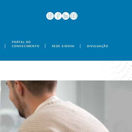
PORTAL DO
CONHECIMENTO
REDE SINOVA
DIVULGAÇÃO