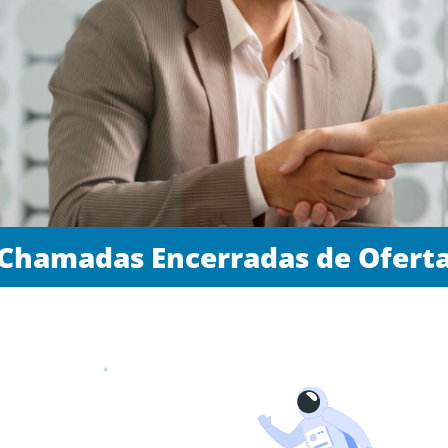
Chamadas Encerradas de Ofert