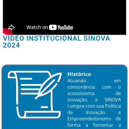
VÍDEO INSTITUCIONAL SINOVA
2024
Histórico
Atuando em
consonância com o
ecossistema de
inovação, a SINOVA
cumpre com sua Política
de Inovação e
Empreendedorismo de
forma a fomentar a