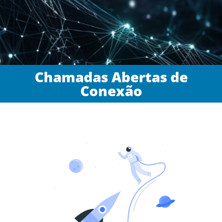
Chamadas Abertas de
Conexão