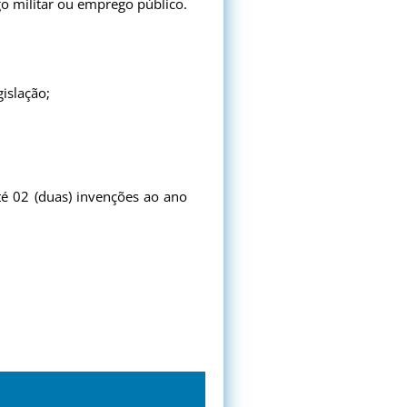
go militar ou emprego público.
islação;
é 02 (duas) invenções ao ano