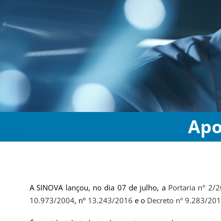
Apo
A SINOVA lançou, no dia 07 de julho, a
Portaria n° 2/
10.973/2004
, nº
13.243/2016
e o
Decreto nº 9.283/20