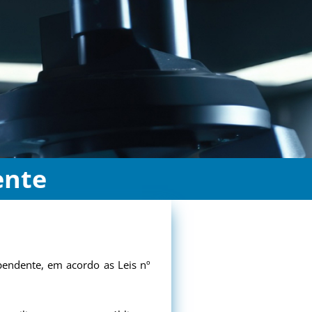
ente
pendente, em acordo as Leis nº