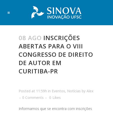
08 AGO
INSCRIÇÕES
ABERTAS PARA O VIII
CONGRESSO DE DIREITO
DE AUTOR EM
CURITIBA-PR
Posted at 11:59h
in
Eventos
,
Notícias
by
Alex
0 Comments
0
Likes
Informamos que se encontra com inscrições