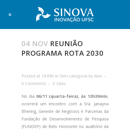
04 NOV
REUNIÃO
PROGRAMA ROTA 2030
Posted at 16:09h
in
Sem categoria
by
Alex
0 Comments
0
Likes
No dia
06/11 (quarta-feira), às 13h30min
,
ocorrerá um encontro com a Sra. Janayna
Bhering, Gerente de Negócios e Parcerias da
Fundação de Desenvolvimento de Pesquisa
(FUNDEP) de Belo Horizonte no auditório da