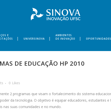
IÇOS E
AMBIENTES
CITAÇÕES
UNIVERSINOVA
DE INOVAÇÃO
OPORTUNIDADE
MAS DE EDUCAÇÃO HP 2010
ts
0
Likes
emente 2 programas que visam o fortalecimento do sistema educaci
o poder da tecnologia. O objetivo é equipar educadores, estudantes
ais nas suas comunidades e no mundo.