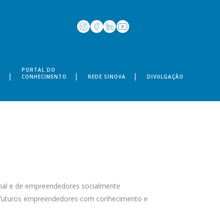
PORTAL DO
S
CONHECIMENTO
REDE SINOVA
DIVULGAÇÃO
onal e de empreendedores socialmente
 e futuros empreendedores com conhecimento e