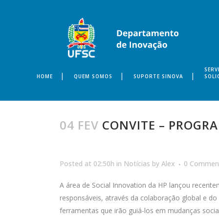
SERV
HOME
QUEM SOMOS
SUPORTE SINOVA
SOLI
04 FEV
CONVITE – PROGRA
Posted at 02:50h
in
Notícias
by
Alex
0 Commen
A área de Social Innovation da HP lançou recent
responsáveis, através da colaboração global e d
ferramentas que irão guiá-los em mudanças soci