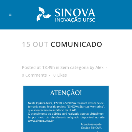
15 OUT
COMUNICADO
Posted at 18:49h
in
Sem categoria
by
Alex
0 Comments
0
Likes