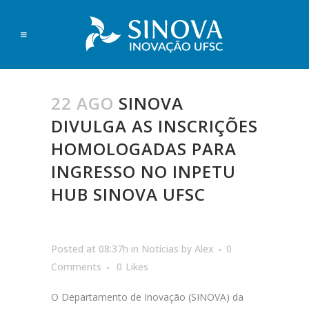
22 AGO
SINOVA
DIVULGA AS INSCRIÇÕES
HOMOLOGADAS PARA
INGRESSO NO INPETU
HUB SINOVA UFSC
Posted at 08:37h
in
Notícias
by
Alex
0
Comments
0
Likes
O Departamento de Inovação (SINOVA) da