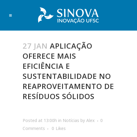
27 JAN
APLICAÇÃO
OFERECE MAIS
EFICIÊNCIA E
SUSTENTABILIDADE NO
REAPROVEITAMENTO DE
RESÍDUOS SÓLIDOS
Posted at 13:00h
in
Notícias
by
Alex
0
Comments
0
Likes