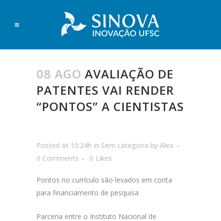
08 AGO
AVALIAÇÃO DE
PATENTES VAI RENDER
“PONTOS” A CIENTISTAS
Posted at 10:24h
in
Sem categoria
by
Alex
0 Comments
0
Likes
Pontos no currículo são levados em conta
para financiamento de pesquisa
Parceria entre o Instituto Nacional de