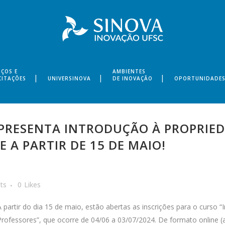
IÇOS E
AMBIENTES
CITAÇÕES
UNIVERSINOVA
DE INOVAÇÃO
OPORTUNIDADE
APRESENTA INTRODUÇÃO À PROPRIED
E A PARTIR DE 15 DE MAIO!
ts
0
Likes
A partir do dia 15 de maio, estão abertas as inscrições para o curso “
Professores”, que ocorre de 04/06 a 03/07/2024. De formato online (a