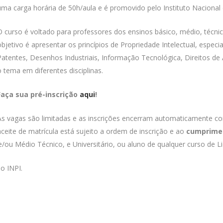
uma carga horária de 50h/aula e é promovido pelo Instituto Nacional d
O curso é voltado para professores dos ensinos básico, médio, técnico
objetivo é apresentar os princípios de Propriedade Intelectual, espec
Patentes, Desenhos Industriais, Informação Tecnológica, Direitos de
o tema em diferentes disciplinas.
Faça sua pré-inscrição
aqui
!
As vagas são limitadas e as inscrições encerram automaticamente c
aceite de matrícula está sujeito a ordem de inscrição e ao
cumprimen
e/ou Médio Técnico, e Universitário, ou aluno de qualquer curso de Li
do INPI.