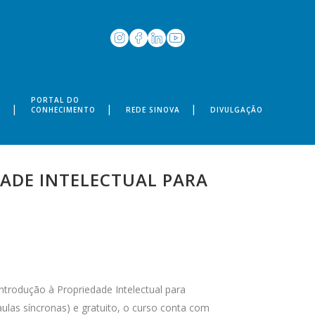
PORTAL DO
S
CONHECIMENTO
REDE SINOVA
DIVULGAÇÃO
ADE INTELECTUAL PARA
Introdução à Propriedade Intelectual para
ulas síncronas) e gratuito, o curso conta com