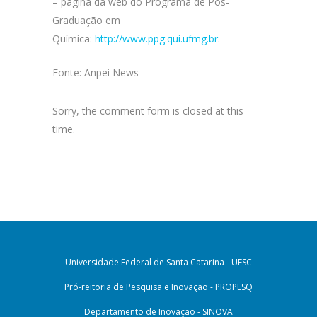
– página da web do Programa de Pós-
Graduação em
Química:
http://www.ppg.qui.ufmg.br
.
Fonte: Anpei News
Sorry, the comment form is closed at this
time.
Universidade Federal de Santa Catarina - UFSC
Pró-reitoria de Pesquisa e Inovação - PROPESQ
Departamento de Inovação - SINOVA