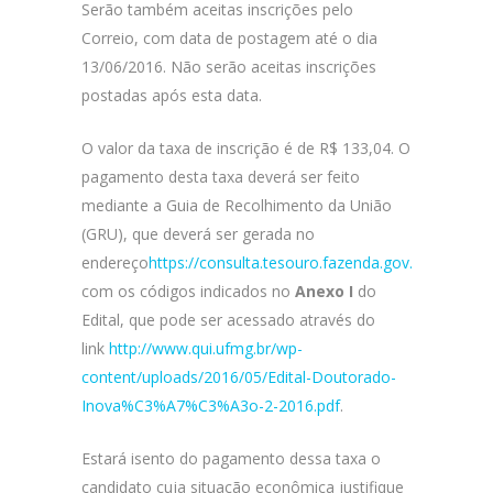
Serão também aceitas inscrições pelo
Correio, com data de postagem até o dia
13/06/2016. Não serão aceitas inscrições
postadas após esta data.
O valor da taxa de inscrição é de R$ 133,04. O
pagamento desta taxa deverá ser feito
mediante a Guia de Recolhimento da União
(GRU), que deverá ser gerada no
endereço
https://consulta.tesouro.fazenda.gov.br/gru/gru
com os códigos indicados no
Anexo I
do
Edital, que pode ser acessado através do
link
http://www.qui.ufmg.br/wp-
content/uploads/2016/05/Edital-Doutorado-
Inova%C3%A7%C3%A3o-2-2016.pdf
.
Estará isento do pagamento dessa taxa o
candidato cuja situação econômica justifique