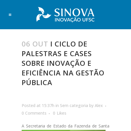
06 OUT
I CICLO DE
PALESTRAS E CASES
SOBRE INOVAÇÃO E
EFICIÊNCIA NA GESTÃO
PÚBLICA
Posted at 15:37h
in
Sem categoria
by
Alex
0 Comments
0
Likes
A
Secretaria de Estado da Fazend
a de Santa