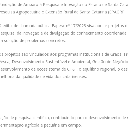
Fundação de Amparo à Pesquisa e Inovação do Estado de Santa Cata
Pesquisa Agropecuária e Extensão Rural de Santa Catarina (EPAGRI).
O edital de chamada pública Fapesc nº 17/2023 visa apoiar projetos de
pesquisa, da inovação e de divulgação do conhecimento coordenada 
na solução de problemas concretos.
Os projetos são vinculados aos programas institucionais de Grãos, Frut
Pesca, Desenvolvimento Sustentável e Ambiental, Gestão de Negócio
desenvolvimento de ecossistema de CT&I, o equilíbrio regional, o d
melhoria da qualidade de vida dos catarinenses.
ção de pesquisa científica, contribuindo para o desenvolvimento de
perimentação agrícola e pecuária em campo.