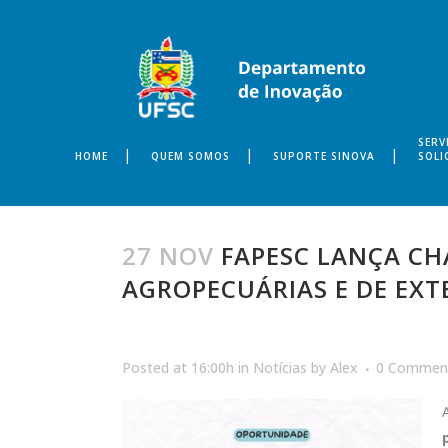
SERV
HOME
QUEM SOMOS
SUPORTE SINOVA
SOLI
27 NOV
FAPESC LANÇA CH
AGROPECUÁRIAS E DE EXT
Posted at 16:00h
in
Notícias
by
Alex
0 Commen