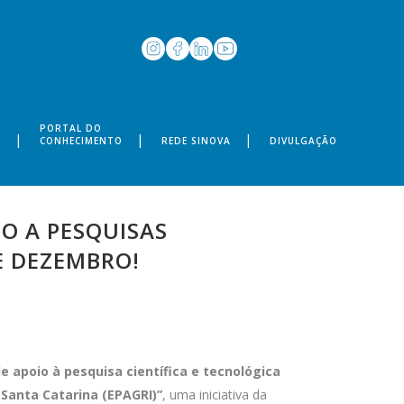
PORTAL DO
S
CONHECIMENTO
REDE SINOVA
DIVULGAÇÃO
O A PESQUISAS
E DEZEMBRO!
 apoio à pesquisa científica e tecnológica
Santa Catarina (EPAGRI)”
, uma iniciativa da