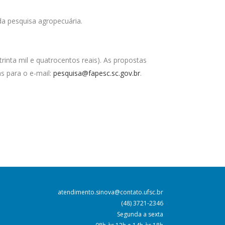
da pesquisa agropecuária.
rinta mil e quatrocentos reais). As propostas
s para o e-mail:
pesquisa@fapesc.sc.gov.br
.
atendimento.sinova@contato.ufsc.br
(48) 3721-2346
Segunda a sexta