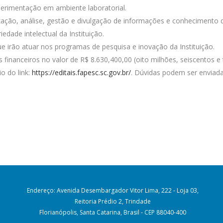
perimentação em ambiente laboratorial.
zação, análise, gestão e divulgação de informações e conhecimento 
edade intelectual da Instituição.
irão atuar nos programas de pesquisa e inovação da Instituição.
financeiros no valor de R$ 8.630,400,00 (oito milhões, seiscentos e t
o do link:
https://editais.fapesc.sc.gov.br/
. Dúvidas podem ser enviada
Endereço: Avenida Desembargador Vitor Lima, 222 - Loja 03,
Reitoria Prédio 2, Trindade
Florianópolis, Santa Catarina, Brasil - CEP 88040-400