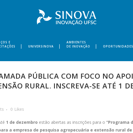
IÇOS E
AMBIENTES
CITAÇÕES
UNIVERSINOVA
DE INOVAÇÃO
OPORTUNIDADE
AMADA PÚBLICA COM FOCO NO APOI
ENSÃO RURAL. INSCREVA-SE ATÉ 1 D
ts
0
Likes
Até
1 de dezembro
estão abertas as inscrições para o
“Programa de
para a empresa de pesquisa agropecuária e extensão rural de 