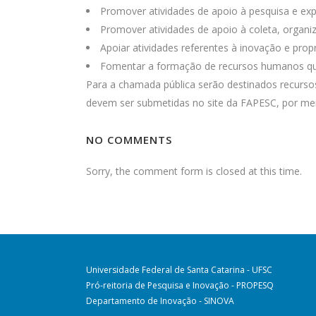
Promover atividades de apoio à pesquisa e ex
Promover atividades de apoio à coleta, organi
Apoiar atividades referentes à inovação e propri
Fomentar a formação de recursos humanos que 
Para a chamada pública serão destinados recursos 
devem ser submetidas no site da FAPESC, por mei
NO COMMENTS
Sorry, the comment form is closed at this time.
Universidade Federal de Santa Catarina - UFSC
Pró-reitoria de Pesquisa e Inovação - PROPESQ
Departamento de Inovação - SINOVA