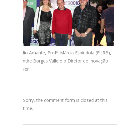
etário Cláudio Amante, Profª. Márcia Espíndola (FURB),
. José Alexandre Borges Valle e o Diretor de Inovação
ando Gauthier.
Sorry, the comment form is closed at this
time.