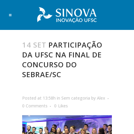
14 SET
PARTICIPAÇÃO
DA UFSC NA FINAL DE
CONCURSO DO
SEBRAE/SC
Posted at 13:58h
in
Sem categoria
by
Alex
0 Comments
0
Likes