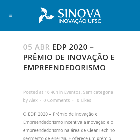
05 ABR
EDP 2020 –
PRÊMIO DE INOVAÇÃO E
EMPREENDEDORISMO
Posted at 16:40h
in
Eventos
,
Sem categoria
by
Alex
0 Comments
0
Likes
O EDP 2020 – Prêmio de Inovação e
Empreendedorismo incentiva a inovação e o
empreendedorismo na área de CleanTech no
segmento de energia. E oferece um prêmio