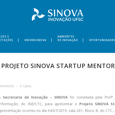
IÇOS E
AMBIENTES
CITAÇÕES
UNIVERSINOVA
DE INOVAÇÃO
OPORTUNIDADE
PROJETO SINOVA STARTUP MENTOR
omments
0
Likes
A
Secretaria de Inovação – SI
NOVA
foi convidada pela Profª
Informação, do INE/CTC, para apresentar o
Projeto SINOVA S
apresentação ocorreu no dia 04/07/2019, sala 201, Bloco B, do CTC,