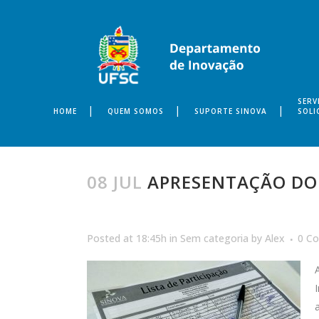
SERV
HOME
QUEM SOMOS
SUPORTE SINOVA
SOLI
08 JUL
APRESENTAÇÃO DO 
Posted at 18:45h
in
Sem categoria
by
Alex
0 C