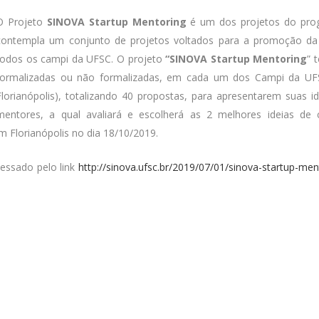
O Projeto
SINOVA Startup Mentoring
é um dos projetos do pr
contempla um conjunto de projetos voltados para a promoção d
todos os campi da UFSC. O projeto
“SINOVA Startup Mentoring
” 
formalizadas ou não formalizadas, em cada um dos Campi da UFSC 
Florianópolis), totalizando 40 propostas, para apresentarem suas 
mentores, a qual avaliará e escolherá as 2 melhores ideias d
m Florianópolis no dia 18/10/2019.
essado pelo link
http://sinova.ufsc.br/2019/07/01/sinova-startup-men