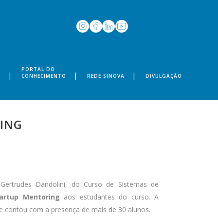
PORTAL DO
S
CONHECIMENTO
REDE SINOVA
DIVULGAÇÃO
ING
 Gertrudes Dandolini, do Curso de Sistemas de
tartup Mentoring
aos estudantes do curso. A
 e contou com a presença de mais de 30 alunos.