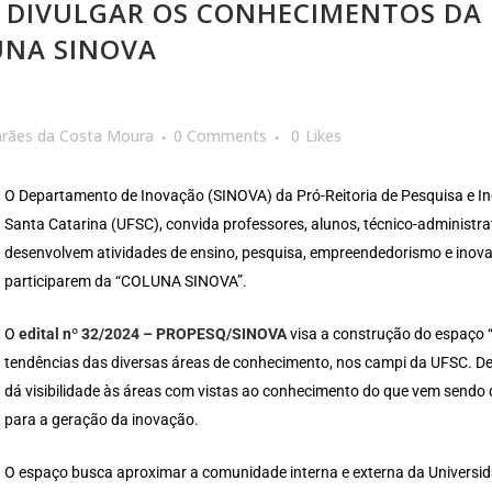
 DIVULGAR OS CONHECIMENTOS DA 
UNA SINOVA
arães da Costa Moura
0 Comments
0
Likes
O Departamento de Inovação (SINOVA) da Pró-Reitoria de Pesquisa e I
Santa Catarina (UFSC), convida professores, alunos, técnico-administr
desenvolvem atividades de ensino, pesquisa, empreendedorismo e inova
participarem da “COLUNA SINOVA”.
O
edital nº 32/2024 – PROPESQ/SINOVA
visa a construção do espaço
tendências das diversas áreas de conhecimento, nos campi da UFSC. De f
dá visibilidade às áreas com vistas ao conhecimento do que vem sendo d
para a geração da inovação.
O espaço busca aproximar a comunidade interna e externa da Universid