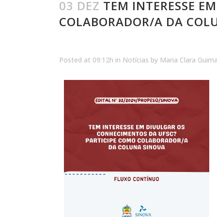
03 DEZ
TEM INTERESSE EM
COLABORADOR/A DA COL
Posted at 09:12h
in
Notícias
by
Maria Clara Guim