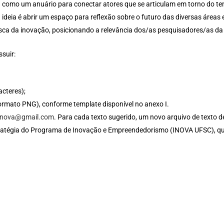
como um anuário para conectar atores que se articulam em torno do 
ideia é abrir um espaço para reflexão sobre o futuro das diversas áreas 
usca da inovação, posicionando a relevância dos/as pesquisadores/as d
suir:
acteres);
ormato PNG), conforme template disponível no anexo I.
inova@gmail.com
. Para cada texto sugerido, um novo arquivo de texto d
stratégia do Programa de Inovação e Empreendedorismo (INOVA UFSC), q