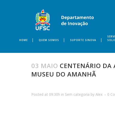
SERV
HOME
QUEM SOMOS
SUPORTE SINOVA
SOLI
03 MAIO
CENTENÁRIO DA A
MUSEU DO AMANHÃ
Posted at 09:30h
in
Sem categoria
by
Alex
0 C