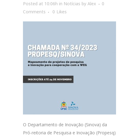
Posted at 10:06h
in
Notícias
by
Alex
0
Comments
0
Likes
O Departamento de Inovação (Sinova) da
Pró-reitoria de Pesquisa e Inovação (Propesq)