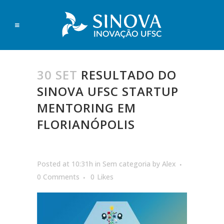
30 SET
RESULTADO DO
SINOVA UFSC STARTUP
MENTORING EM
FLORIANÓPOLIS
Posted at 10:31h
in
Sem categoria
by
Alex
0 Comments
0
Likes