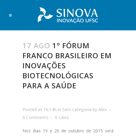
17 AGO
1º F​ÓRUM
FRANCO BRASILEIRO EM
INOVAÇÕES
BIOTECNOLÓGICAS
PARA A SAÚDE
Posted at 16:14h
in
Sem categoria
by
Alex
0 Comments
0
Likes
Nos dias 19 e 20 de outubro de 2015 será