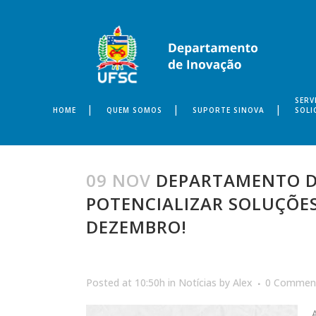
SERV
HOME
QUEM SOMOS
SUPORTE SINOVA
SOLI
09 NOV
DEPARTAMENTO DE
POTENCIALIZAR SOLUÇÕES
DEZEMBRO!
Posted at 10:50h
in
Notícias
by
Alex
0 Commen