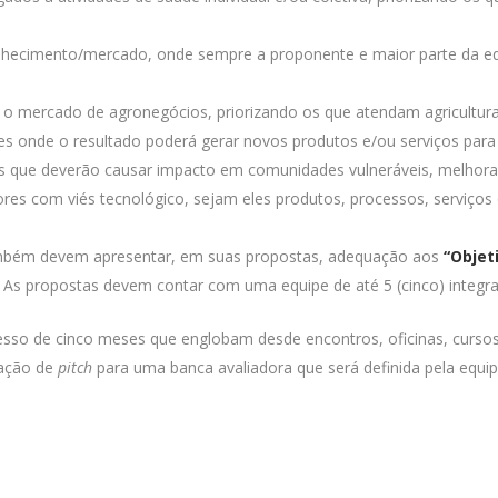
hecimento/mercado, onde sempre a proponente e maior parte da equi
 mercado de agronegócios, priorizando os que atendam agricultura 
s onde o resultado poderá gerar novos produtos e/ou serviços para
is que deverão causar impacto em comunidades vulneráveis, melhora
res com viés tecnológico, sejam eles produtos, processos, serviços
ambém devem apresentar, em suas propostas, adequação aos
“Objet
As propostas devem contar com uma equipe de até 5 (cinco) integran
so de cinco meses que englobam desde encontros, oficinas, cursos e
tação de
pitch
para uma banca avaliadora que será definida pela equ