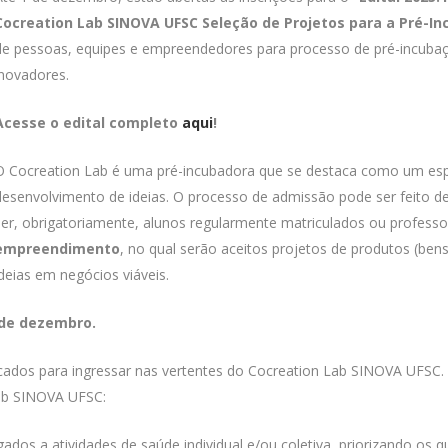
Cocreation Lab SINOVA UFSC Seleção de Projetos para a Pré-I
de pessoas, equipes e empreendedores para processo de pré-incubaç
inovadores.
Acesse o edital completo
aqui
!
O Cocreation Lab é uma pré-incubadora que se destaca como um esp
desenvolvimento de ideias. O processo de admissão pode ser feito d
ser, obrigatoriamente, alunos regularmente matriculados ou professo
empreendimento
, no qual serão aceitos projetos de produtos (be
ideias em negócios viáveis.
1 de dezembro.
cados para ingressar nas vertentes do Cocreation Lab SINOVA UFSC. 
Lab SINOVA UFSC:
igados a atividades de saúde individual e/ou coletiva, priorizando 