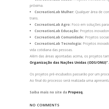
próxima.
CocreationLab Mulher:
Qualquer área de con
trans.
CocreationLab Agro:
Foco em soluções para o
CocreationLab Educação:
Projetos inovadore
CocreationLab Comunidade:
Projetos socia
CocreationLab Tecnologia:
Projetos inovado
vida cotidiana das pessoas.
Além das áreas apontadas acima, os projetos t
Organização das Nações Unidas (ODS/ONU)”
.
Os projetos pré-incubados passarão por um proces
Ao final do processo será realizada uma apresen
Saiba mais no site da
Propesq
.
NO COMMENTS