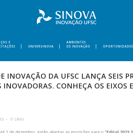
IÇOS E
AMBIENTES
CITAÇÕES
UNIVERSINOVA
DE INOVAÇÃO
OPORTUNIDADE
 INOVAÇÃO DA UFSC LANÇA SEIS P
 INOVADORAS. CONHEÇA OS EIXOS E 
ts
0
Likes
Até 1 de dezembro, estão abertas as inscrições para o
“Edital 2023.