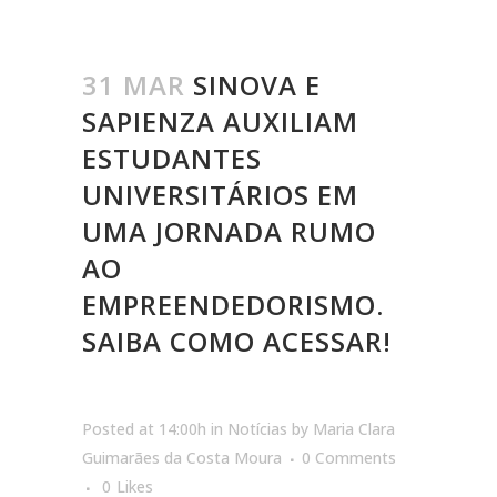
31 MAR
SINOVA E
SAPIENZA AUXILIAM
ESTUDANTES
UNIVERSITÁRIOS EM
UMA JORNADA RUMO
AO
EMPREENDEDORISMO.
SAIBA COMO ACESSAR!
Posted at 14:00h
in
Notícias
by
Maria Clara
Guimarães da Costa Moura
0 Comments
0
Likes