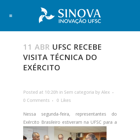
11 ABR
UFSC RECEBE
VISITA TÉCNICA DO
EXÉRCITO
Posted at 10:20h
in
Sem categoria
by
Alex
0 Comments
0
Likes
Nessa segunda-feira, representantes do
Exército Brasileiro estiveram na UFSC
para a