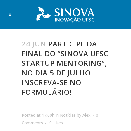
24 JUN
PARTICIPE DA
FINAL DO “SINOVA UFSC
STARTUP MENTORING”,
NO DIA 5 DE JULHO.
INSCREVA-SE NO
FORMULÁRIO!
Posted at 17:00h
in
Notícias
by
Alex
0
Comments
0
Likes