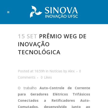
15 SET
PRÊMIO WEG DE
INOVAÇÃO
TECNOLÓGICA
Posted at 16:59h
in
Notícias
by
Alex
0
Comments
0
Likes
O trabalho
Auto-Controle de Corrente
para Geradores Elétricos Trifásicos
Conectados a Retificadores Auto-
Comutados,
desenvolvido junto ao