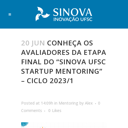
20 JUN
CONHEÇA OS
AVALIADORES DA ETAPA
FINAL DO “SINOVA UFSC
STARTUP MENTORING”
– CICLO 2023/1
Posted at 14:09h
in
Mentoring
by
Alex
0
Comments
0
Likes