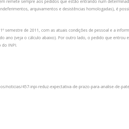
agem remete sempre aos pedidos que estão entrando num determinad
indeferimentos, arquivamentos e desistências homologadas), é possív
 1º semestre de 2011, com as atuais condições de pessoal e a inform
e do ano (veja o cálculo abaixo). Por outro lado, o pedido que entrou
 do INPI.
os/noticias/457-inpi-reduz-expectativa-de-prazo-para-analise-de-pa