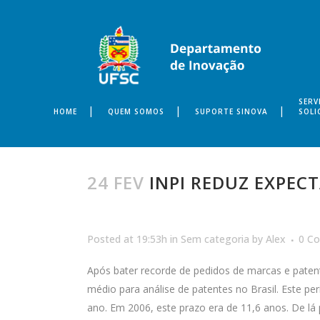
SERV
HOME
QUEM SOMOS
SUPORTE SINOVA
SOLI
24 FEV
INPI REDUZ EXPECT
Posted at 19:53h
in
Sem categoria
by
Alex
0 C
Após bater recorde de pedidos de marcas e patente
médio para análise de patentes no Brasil. Este 
ano. Em 2006, este prazo era de 11,6 anos. De lá