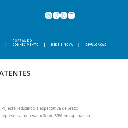
PORTAL DO
S
CONHECIMENTO
REDE SINOVA
DIVULGAÇÃO
PATENTES
NPI) está reduzindo a expectativa de prazo
que representa uma variação de 35% em apenas um