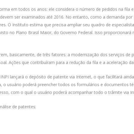
 forma em todos os anos: ele considera o número de pedidos na fila e 
 devem ser examinados até 2016. No entanto, como a demanda por p
s. O Instituto estima que precisa ampliar seu quadro de especialis
sto no Plano Brasil Maior, do Governo Federal. Isso proporcionará 
rem, basicamente, de três fatores: a modernização dos serviços de 
. Ações que contribuíram para a redução da fila e a aceleração das
PI lançará o depósito de patente via Internet, o que facilitará ainda
 o usuário poderá preencher todos os formulários e documentos té
cesso, com o qual o usuário poderá acompanhar todo o trâmite via In
nálise de patentes: