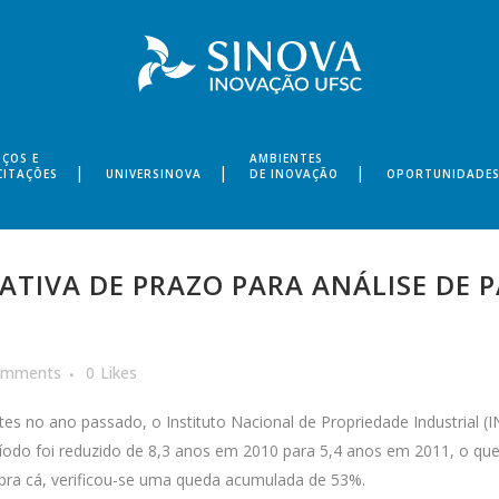
IÇOS E
AMBIENTES
CITAÇÕES
UNIVERSINOVA
DE INOVAÇÃO
OPORTUNIDADE
ATIVA DE PRAZO PARA ANÁLISE DE 
omments
0
Likes
s no ano passado, o Instituto Nacional de Propriedade Industrial (I
período foi reduzido de 8,3 anos em 2010 para 5,4 anos em 2011, o 
 pra cá, verificou-se uma queda acumulada de 53%.