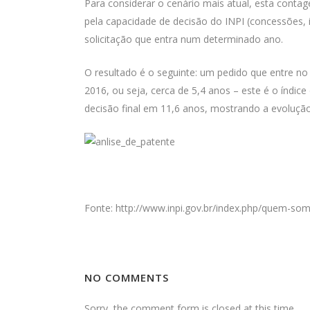
Para considerar o cenário mais atual, esta cont
pela capacidade de decisão do INPI (concessões, 
solicitação que entra num determinado ano.
O resultado é o seguinte: um pedido que entre no
2016, ou seja, cerca de 5,4 anos – este é o índic
decisão final em 11,6 anos, mostrando a evolução
Fonte: http://www.inpi.gov.br/index.php/quem-som
NO COMMENTS
Sorry, the comment form is closed at this time.